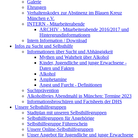
Galerie
Ehrungen
Verhaltenskodex zur Abstinenz im Blauen Kreuz
München e.V.
INTERN - Mitarbeiterabende
ARCHIV - Mitarbeiterabende 2016/2017 und
Hintergrundinformationen
Intern Information / Download
Infos zu Sucht und Selbsthilfe
Informationen über Sucht und Abhängigkeit
Mythen und Wahrheit über Alkohol
Kinder, Jugendliche und junge Erwachsene -
Daten und Fakten
Alkohol
Amphetamine
Angst und Furcht - Definitionen
Suchtprävention
Alkoholfreies Abendmahl in München: Termine 2023
Informationsbroschüren und Factsheets der DHS
Unsere Selbsthilfegruppen
Stadtplan mit unseren Selbsthilfegruppen
Selbsthilfegruppen für Angehörige
Selbsthilfegruppe Führerschein
Unsere Online-Selbsthilfegruppen
Unser Angebot für Jugendliche und junge Erwachsene