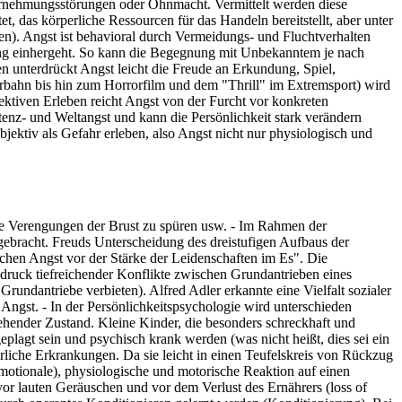
hrnehmungsstörungen oder Ohnmacht. Vermittelt werden diese
 das körperliche Ressourcen für das Handeln bereitstellt, aber unter
en). Angst ist behavioral durch Vermeidungs- und Fluchtverhalten
ung einhergeht. So kann die Begegnung mit Unbekanntem je nach
 unterdrückt Angst leicht die Freude an Erkundung, Spiel,
rbahn bis hin zum Horrorfilm und dem "Thrill" im Extremsport) wird
jektiven Erleben reicht Angst von der Furcht vor konkreten
tenz- und Weltangst und kann die Persönlichkeit stark verändern
jektiv als Gefahr erleben, also Angst nicht nur physiologisch und
ie Verengungen der Brust zu spüren usw. - Im Rahmen der
gebracht. Freuds Unterscheidung des dreistufigen Aufbaus der
chen Angst vor der Stärke der Leidenschaften im Es". Die
sdruck tiefreichender Konflikte zwischen Grundantrieben eines
rundantriebe verbieten). Alfred Adler erkannte eine Vielfalt sozialer
Angst. - In der Persönlichkeitspsychologie wird unterschieden
tehender Zustand. Kleine Kinder, die besonders schreckhaft und
plagt sein und psychisch krank werden (was nicht heißt, dies sei ein
rliche Erkrankungen. Da sie leicht in einen Teufelskreis von Rückzug
(emotionale), physiologische und motorische Reaktion auf einen
 vor lauten Geräuschen und vor dem Verlust des Ernährers (loss of