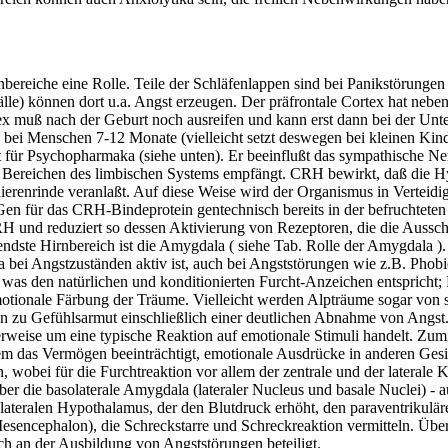
bereiche eine Rolle. Teile der Schläfenlappen sind bei Panikstörungen
fälle) können dort u.a. Angst erzeugen. Der präfrontale Cortex hat ne
rtex muß nach der Geburt noch ausreifen und kann erst dann bei der U
 bei Menschen 7-12 Monate (vielleicht setzt deswegen bei kleinen Kind
rt für Psychopharmaka (siehe unten). Er beeinflußt das sympathische Ne
 Bereichen des limbischen Systems empfängt. CRH bewirkt, daß die 
nierenrinde veranlaßt. Auf diese Weise wird der Organismus in Verteid
 für das CRH-Bindeprotein gentechnisch bereits in der befruchteten Ei
H und reduziert so dessen Aktivierung von Rezeptoren, die die Auss
endste Hirnbereich ist die Amygdala ( siehe Tab. Rolle der Amygdala 
ei Angstzuständen aktiv ist, auch bei Angststörungen wie z.B. Phobien
 was den natürlichen und konditionierten Furcht-Anzeichen entspricht
motionale Färbung der Träume. Vielleicht werden Alpträume sogar von s
n zu Gefühlsarmut einschließlich einer deutlichen Abnahme von Angst.
lerweise um eine typische Reaktion auf emotionale Stimuli handelt. Z
 das Vermögen beeinträchtigt, emotionale Ausdrücke in anderen Gesic
 wobei für die Furchtreaktion vor allem der zentrale und der laterale
r die basolaterale Amygdala (lateraler Nucleus und basale Nuclei) - a
n lateralen Hypothalamus, der den Blutdruck erhöht, den paraventrikul
esencephalon), die Schreckstarre und Schreckreaktion vermitteln. Üb
ch an der Ausbildung von Angststörungen beteiligt.