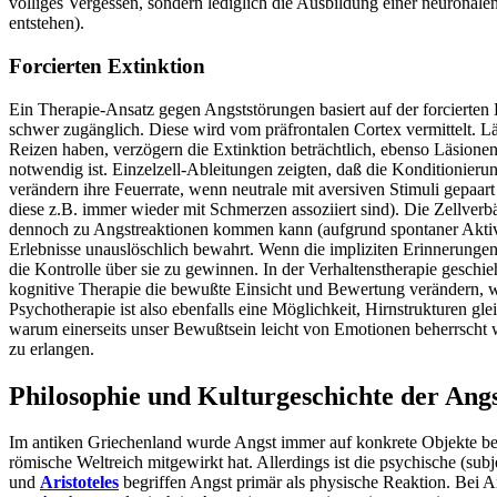
völliges Vergessen, sondern lediglich die Ausbildung einer neuronale
entstehen).
Forcierten Extinktion
Ein Therapie-Ansatz gegen Angststörungen basiert auf der forcierten 
schwer zugänglich. Diese wird vom präfrontalen Cortex vermittelt. Lä
Reizen haben, verzögern die Extinktion beträchtlich, ebenso Läsionen 
notwendig ist. Einzelzell-Ableitungen zeigten, daß die Konditionieru
verändern ihre Feuerrate, wenn neutrale mit aversiven Stimuli gepaar
diese z.B. immer wieder mit Schmerzen assoziiert sind). Die Zellverb
dennoch zu Angstreaktionen kommen kann (aufgrund spontaner Aktivit
Erlebnisse unauslöschlich bewahrt. Wenn die impliziten Erinnerungen
die Kontrolle über sie zu gewinnen. In der Verhaltenstherapie gesch
kognitive Therapie die bewußte Einsicht und Bewertung verändern, w
Psychotherapie ist also ebenfalls eine Möglichkeit, Hirnstrukturen 
warum einerseits unser Bewußtsein leicht von Emotionen beherrscht 
zu erlangen.
Philosophie und Kulturgeschichte der Ang
Im antiken Griechenland wurde Angst immer auf konkrete Objekte bez
römische Weltreich mitgewirkt hat. Allerdings ist die psychische (su
und
Aristoteles
begriffen Angst primär als physische Reaktion. Bei A