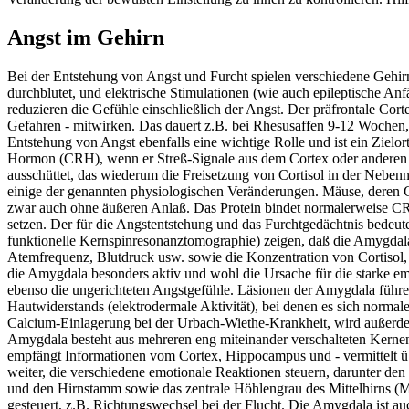
Angst im Gehirn
Bei der Entstehung von Angst und Furcht spielen verschiedene Gehirn
durchblutet, und elektrische Stimulationen (wie auch epileptische An
reduzieren die Gefühle einschließlich der Angst. Der präfrontale Co
Gefahren - mitwirken. Das dauert z.B. bei Rhesusaffen 9-12 Wochen,
Entstehung von Angst ebenfalls eine wichtige Rolle und ist ein Zielo
Hormon (CRH), wenn er Streß-Signale aus dem Cortex oder anderen
ausschüttet, das wiederum die Freisetzung von Cortisol in der Neben
einige der genannten physiologischen Veränderungen. Mäuse, deren Gen
zwar auch ohne äußeren Anlaß. Das Protein bindet normalerweise CR
setzen. Der für die Angstentstehung und das Furchtgedächtnis bedeut
funktionelle Kernspinresonanztomographie) zeigen, daß die Amygdala b
Atemfrequenz, Blutdruck usw. sowie die Konzentration von Cortisol,
die Amygdala besonders aktiv und wohl die Ursache für die starke e
ebenso die ungerichteten Angstgefühle. Läsionen der Amygdala führe
Hautwiderstands (elektrodermale Aktivität), bei denen es sich norma
Calcium-Einlagerung bei der Urbach-Wiethe-Krankheit, wird außerdem
Amygdala besteht aus mehreren eng miteinander verschalteten Kernen,
empfängt Informationen vom Cortex, Hippocampus und - vermittelt übe
weiter, die verschiedene emotionale Reaktionen steuern, darunter de
und den Hirnstamm sowie das zentrale Höhlengrau des Mittelhirns (M
gesteuert, z.B. Richtungswechsel bei der Flucht. Die Amygdala ist au