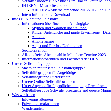
Verhaltenskodex zur Abstinenz im Blauen Kreuz Münche
INTERN - Mitarbeiterabende
ARCHIV - Mitarbeiterabende 2016/2017 und Hint
Intern Information / Download
Infos zu Sucht und Selbsthilfe
Informationen über Sucht und Abhängigkeit
Mythen und Wahrheit über Alkohol
Kinder, Jugendliche und junge Erwachsene - Date
Alkohol
Amphetamine
Angst und Furcht - Definitionen
Suchtprävention
Alkoholfreies Abendmahl in München: Termine 2023
Informationsbroschüren und Factsheets der DHS
Unsere Selbsthilfegruppen
Stadtplan mit unseren Selbsthilfegruppen
Selbsthilfegruppen für Angehörige
Selbsthilfegruppe Führerschein
Unsere Online-Selbsthilfegruppen
Unser Angebot für Jugendliche und junge Erwachsene
Selbsthilfegruppe Schwule, bisexuelle und queere Männ
Was wir bieten
Infoveranstaltungen
Präventionsmaßnahmen
Wanderungen