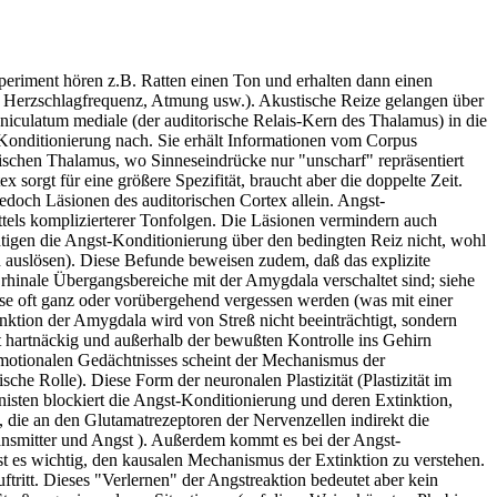
Experiment hören z.B. Ratten einen Ton und erhalten dann einen
it, Herzschlagfrequenz, Atmung usw.). Akustische Reize gelangen über
eniculatum mediale (der auditorische Relais-Kern des Thalamus) in die
Konditionierung nach. Sie erhält Informationen vom Corpus
rischen Thalamus, wo Sinneseindrücke nur "unscharf" repräsentiert
 sorgt für eine größere Spezifität, braucht aber die doppelte Zeit.
doch Läsionen des auditorischen Cortex allein. Angst-
ittels komplizierterer Tonfolgen. Die Läsionen vermindern auch
tigen die Angst-Konditionierung über den bedingten Reiz nicht, wohl
 auslösen). Diese Befunde beweisen zudem, daß das explizite
rhinale Übergangsbereiche mit der Amygdala verschaltet sind; siehe
sse oft ganz oder vorübergehend vergessen werden (was mit einer
ktion der Amygdala wird von Streß nicht beeinträchtigt, sondern
t hartnäckig und außerhalb der bewußten Kontrolle ins Gehirn
motionalen Gedächtnisses scheint der Mechanismus der
he Rolle). Diese Form der neuronalen Plastizität (Plastizität im
ten blockiert die Angst-Konditionierung und deren Extinktion,
 die an den Glutamatrezeptoren der Nervenzellen indirekt die
ansmitter und Angst ). Außerdem kommt es bei der Angst-
t es wichtig, den kausalen Mechanismus der Extinktion zu verstehen.
ftritt. Dieses "Verlernen" der Angstreaktion bedeutet aber kein