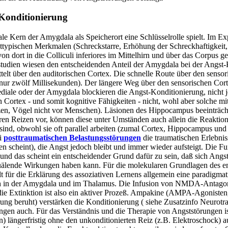
-Konditionierung
trale Kern der Amygdala als Speicherort eine Schlüsselrolle spielt. Im 
angsttypischen Merkmalen (Schreckstarre, Erhöhung der Schreckhaftigke
 dort in die Colliculi inferiores im Mittelhirn und über das Corpus g
studien wiesen den entscheidenden Anteil der Amygdala bei der Angst-
ttelt über den auditorischen Cortex. Die schnelle Route über den senso
 nur zwölf Millisekunden). Der längere Weg über den sensorischen Cortex
ale oder der Amygdala blockieren die Angst-Konditionierung, nicht je
 Cortex - und somit kognitive Fähigkeiten - nicht, wohl aber solche m
tzen, Vögel nicht vor Menschen). Läsionen des Hippocampus beeinträch
n Reizen vor, können diese unter Umständen auch allein die Reaktion
ind, obwohl sie oft parallel arbeiten (zumal Cortex, Hippocampus und 
ei
posttraumatischen Belastungsstörungen
die traumatischen Erlebni
cheint), die Angst jedoch bleibt und immer wieder aufsteigt. Die Fun
und das scheint ein entscheidender Grund dafür zu sein, daß sich Angs
uälende Wirkungen haben kann. Für die molekularen Grundlagen des e
für die Erklärung des assoziativen Lernens allgemein eine paradigmatisc
h in der Amygdala und im Thalamus. Die Infusion von NMDA-Antagonis
ie Extinktion ist also ein aktiver Prozeß. Ampakine (AMPA-Agonisten,
g beruht) verstärken die Konditionierung ( siehe Zusatzinfo Neurotr
gen auch. Für das Verständnis und die Therapie von Angststörungen is
n) längerfristig ohne den unkonditionierten Reiz (z.B. Elektroschock) au