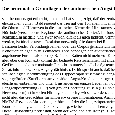
Die neuronalen Grundlagen der auditorischen Angst
sind besonders gut erforscht, und dabei hat sich gezeigt, daß der zen
elektrischen Schlag. Bald reagiert das Tier auf den Ton allein mit 
die Ohren und Hörnerven in die akustischen Kerne des Hirnstamms, von
Hörrinde (verschiedene Regionen des auditorischen Cortex). Läsions
geniculatum mediale, und zwar sowohl direkt als auch indirekt, vermi
werden, ist für eine rasche Reaktion notwendig (sie dauert bei Ratten
Läsionen beider Verbindungsbahnen oder des Corpus geniculatum medi
Konditionierungen mittels einfacher Töne benötigen den auditorischen
angeborene Furchtreaktionen (z.B. fliehen Ratten nicht mehr vor Ka
aber über den Kontext (kommt der bedingte Reiz zusammen mit andere
Gedächtnis und das emotionale Gedächtnis unterschiedliche Systeme s
Zusatzinfo unbewußtes Angstgedächtnis ). Dafür spricht auch, daß b
streßbedingten Beeinträchtigung des Hippocampus zusammenzuhängen s
sogar gefördert (Streßhormone verstärken Angst-Konditionierungen), 
gleichsam einbrennen und unter Umständen ein ganzes Leben lang q
Langzeitpotenzierung (LTP) von großer Bedeutung zu sein (LTP spielt 
Nervensystem) ist in vielen Hirnregionen nachgewiesen worden, auc
nicht aber das Gedächtnis für schon erworbene Informationen. Auch d
NMDA-Rezeptor-Aktivierung erhöhen, auf der die Langzeitpotenzierun
Konditionierung zu einer Genaktivierung, wie bei anderen Lernvorgän
Diese Auslöschung findet statt, wenn der konditionierte Reiz (z.B. To