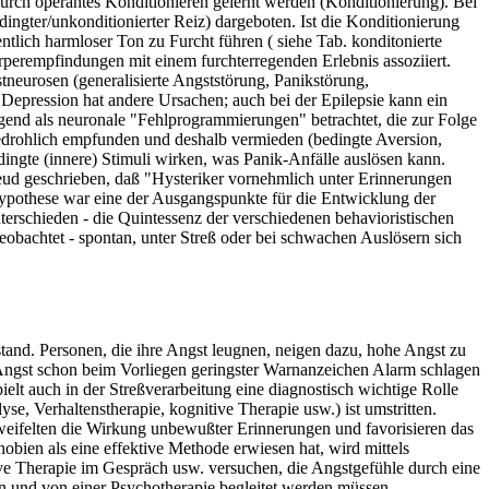
urch operantes Konditionieren gelernt werden (Konditionierung). Bei
dingter/unkonditionierter Reiz) dargeboten. Ist die Konditionierung
entlich harmloser Ton zu Furcht führen ( siehe Tab. konditonierte
perempfindungen mit einem furchterregenden Erlebnis assoziiert.
neurosen (generalisierte Angststörung, Panikstörung,
Depression hat andere Ursachen; auch bei der Epilepsie kann ein
gend als neuronale "Fehlprogrammierungen" betrachtet, die zur Folge
edrohlich empfunden und deshalb vermieden (bedingte Aversion,
ingte (innere) Stimuli wirken, was Panik-Anfälle auslösen kann.
eud geschrieben, daß "Hysteriker vornehmlich unter Erinnerungen
Hypothese war eine der Ausgangspunkte für die Entwicklung der
terschieden - die Quintessenz der verschiedenen behavioristischen
eobachtet - spontan, unter Streß oder bei schwachen Auslösern sich
and. Personen, die ihre Angst leugnen, neigen dazu, hohe Angst zu
 Angst schon beim Vorliegen geringster Warnanzeichen Alarm schlagen
t auch in der Streßverarbeitung eine diagnostisch wichtige Rolle
, Verhaltenstherapie, kognitive Therapie usw.) ist umstritten.
weifelten die Wirkung unbewußter Erinnerungen und favorisieren das
obien als eine effektive Methode erwiesen hat, wird mittels
ive Therapie im Gespräch usw. versuchen, die Angstgefühle durch eine
en und von einer Psychotherapie begleitet werden müssen.