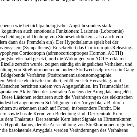
 ebenso wie bei nichtpathologischer Angst besonders stark
ben kognitiven auch emotionale Funktionen; Läsionen (Lobotomie)
nterscheidung und Deutung von Sinneseindrücken - also auch von
ern dann das Fremdeln ein). Der Hypothalamus spielt bei der
rvensystem (Sympathicus): Er sekretiert das Corticotropin-Releasing-
Hypophyse Corticotropin (adrenocorticoptropes Hormon, ACTH)
igungsbereitschaft gesetzt, und die Wirkungen von ACTH erklären
zelle zerstört wurde, zeigten ständig ein ängstliches Verhalten, und
chüttung von Streßhormonen und andere Stoffwechselprozesse in Gang
). Bildgebende Verfahren (Positronenemissionstomographie,
. Wird sie elektrisch stimuliert, erhöhen sich Herzschlag- und
; Menschen berichten zudem von Angstgefühlen. Im Traumschlaf ist
pontanen Aktivitäten des zentralen Nucleus der Amygdala ausgelöst,
 Diese Läsionen reduzieren auch die Veränderungen des elektrischen
umindest bei angeborenen Schädigungen der Amygdala, z.B. durch
htern zu erkennen (auch auf Fotos), insbesondere Furcht. Die
 Kern sowie basale Kerne von Bedeutung sind. Der zentrale Kern
us dem Thalamus. Der zentrale Kern leitet Signale an Hirnstrukturen
ären Hypothalamus, der die Ausschüttung von Streßhormonen reguliert,
er die basolaterale Amygdala werden Veränderungen des Verhaltens