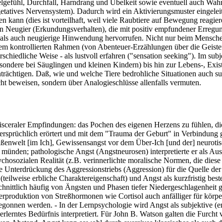
elgefühl, Durchfall, Harndrang und Übelkeit sowie eventuell auch Wa
tives Nervensystem). Dadurch wird ein Aktivierungsmuster eingeleitet,
kann (dies ist vorteilhaft, weil viele Raubtiere auf Bewegung reagier
en Neugier (Erkundungsverhalten), die mit positiv empfundener Erreg
n als auch neugierige Hinwendung hervorrufen. Nicht nur beim Menschen
nem kontrollierten Rahmen (von Abenteuer-Erzählungen über die Geiste
chiedliche Weise - als lustvoll erfahren ("sensation seeking"). Im sub
sondere bei Säuglingen und kleinen Kindern) bis hin zur Lebens-, Exis
rächtigen. Daß, wie und welche Tiere bedrohliche Situationen auch sub
cht beweisen, sondern über Analogieschlüsse allenfalls vermuten.
isceraler Empfindungen: das Pochen des eigenen Herzens zu fühlen, d
ersprüchlich erörtert und mit dem "Trauma der Geburt" in Verbindung 
ußenwelt [im Ich], Gewissensangst vor dem Über-Ich [und der] neurotis
 münden; pathologische Angst (Angstneurosen) interpretierte er als Au
osozialen Realität (z.B. verinnerlichte moralische Normen, die diese G
 Unterdrückung des Aggressionstriebs (Aggression) für die Quelle der 
(teilweise erbliche Charaktereigenschaft) und Angst als kurzfristig bes
chnittlich häufig von Ängsten und Phasen tiefer Niedergeschlagenheit ge
erproduktion von Streßhormonen wie Cortisol auch anfälliger für körpe
h begonnen werden. - In der Lernpsychologie wird Angst als subjektive 
rlerntes Bedürfnis interpretiert. Für John B. Watson galten die Furcht