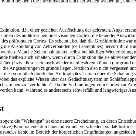
n Kontrolle, denn die Furchtreaktion taucht zuweilen wieder auf, unter 
Extinktion, d.h. einer gezielten Auslöschung der gelernten, Angst erze
sionen des auditorischen oder visuellen Cortex, die keinerlei Auswirk
des präfrontalen Cortex. Es scheint also, daß die Großhirnrinde zwar n
ng die Ausbildung von Zellverbänden (cell-assemblies) hervorruft, die
t werden. Manche Zellen habituieren selbst bei häufiger Wiederholung 
ände bleiben auch erhalten, wenn durch Extinktion die sie aktivierend
äten) bzw. diese sich rasch wieder manifestieren können (aufgrund ne
, die Angststörungen zugrunde liegen, letztlich also nicht vergessen 
ieht dies vermutlich durch eine Art implizites Lernen über die Schalt
obei das explizite Wissen über das Gedächtnissystem im Schläfenlapp
gleichsam neu zu "verdrahten". Da die Verbindungen vom Cortex zur Amy
werden kann, während es andererseits schwerfällt und langwieriger An
st
ogen; die "Weltangst" ist eine neuere Erscheinung, an deren Entstehu
bjektive) Komponente durchaus individuell verschieden, so daß historis
ristoteles ist sie im Bereich der körperlichen Empfindungen angesiede