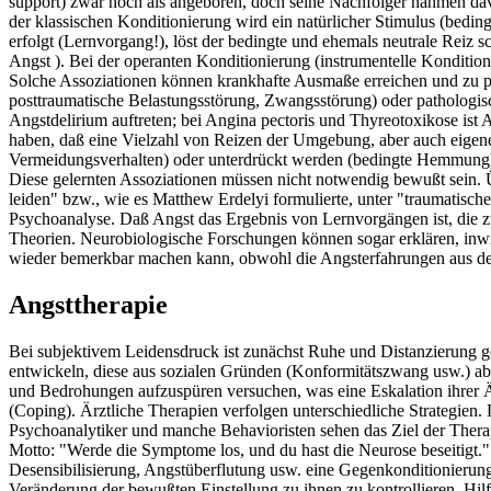
support) zwar noch als angeboren, doch seine Nachfolger nahmen dav
der klassischen Konditionierung wird ein natürlicher Stimulus (beding
erfolgt (Lernvorgang!), löst der bedingte und ehemals neutrale Reiz s
Angst ). Bei der operanten Konditionierung (instrumentelle Konditi
Solche Assoziationen können krankhafte Ausmaße erreichen und zu pa
posttraumatische Belastungsstörung, Zwangsstörung) oder pathologisc
Angstdelirium auftreten; bei Angina pectoris und Thyreotoxikose is
haben, daß eine Vielzahl von Reizen der Umgebung, aber auch eigen
Vermeidungsverhalten) oder unterdrückt werden (bedingte Hemmung), 
Diese gelernten Assoziationen müssen nicht notwendig bewußt sein.
leiden" bzw., wie es Matthew Erdelyi formulierte, unter "traumatisc
Psychoanalyse. Daß Angst das Ergebnis von Lernvorgängen ist, die zum
Theorien. Neurobiologische Forschungen können sogar erklären, inwief
wieder bemerkbar machen kann, obwohl die Angsterfahrungen aus dem
Angsttherapie
Bei subjektivem Leidensdruck ist zunächst Ruhe und Distanzierung g
entwickeln, diese aus sozialen Gründen (Konformitätszwang usw.) ab
und Bedrohungen aufzuspüren versuchen, was eine Eskalation ihrer Ä
(Coping). Ärztliche Therapien verfolgen unterschiedliche Strategien
Psychoanalytiker und manche Behavioristen sehen das Ziel der Thera
Motto: "Werde die Symptome los, und du hast die Neurose beseitigt." 
Desensibilisierung, Angstüberflutung usw. eine Gegenkonditionierung
Veränderung der bewußten Einstellung zu ihnen zu kontrollieren. Hil