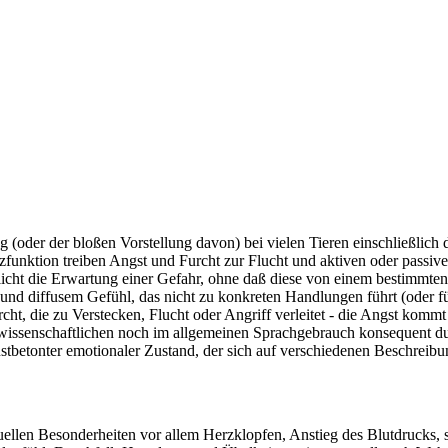
(oder der bloßen Vorstellung davon) bei vielen Tieren einschließlich d
funktion treiben Angst und Furcht zur Flucht und aktiven oder passiv
tlicht die Erwartung einer Gefahr, ohne daß diese von einem bestimmt
 und diffusem Gefühl, das nicht zu konkreten Handlungen führt (oder fü
cht, die zu Verstecken, Flucht oder Angriff verleitet - die Angst komm
m wissenschaftlichen noch im allgemeinen Sprachgebrauch konsequent d
ustbetonter emotionaler Zustand, der sich auf verschiedenen Beschreibu
llen Besonderheiten vor allem Herzklopfen, Anstieg des Blutdrucks, s