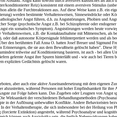
on Abstand. Angst kann sowohl durch aversives klassisches als auch d
ter/konditionierter Reiz) konsistent mit einem aversiven Stimulus (unbe
chon allein die Furchtreaktionen aus. Auf diese Weise kann z.B. ein eig
onierung) werden bestimmte Verhaltensweisen, Sinneseindrücke oder Kör
thologischer Angst führen, d.h. zu Angststörungen, Phobien und Angst
her Sorge (psychotische Angst z.B. bei Schizophrenie oder endogener 
t Angst ein somatisches Symptom). Angststörungen werden heute vorwie
e Verhaltensweisen, z.B. die Kontaktaufnahme mit Mitmenschen, als b
oder daß autonome Körpersignale fehlinterpretiert werden und als bed
 Über den berühmten Fall Anna O. hatten Josef Breuer und Sigmund Fr
hen Erinnerungen, die sie aus dem Bewußtsein gelöscht haben". Diese 
indest teilweise auf Konditionierung basieren, ist auch - bei allen Un
ern gelernte Angst ihre Spuren hinterläßt und - wie auch bei Tieren b
 expliziten Gedächtnis gelöscht waren.
eboten, aber auch eine aktive Auseinandersetzung mit dem eigenen Zust
er abzustreiten, während Personen mit hoher Empfindsamkeit für ihre
ngste zur Folge haben kann. Das Zugeben oder Leugnen von Angst spiel
. Die Wirksamkeit der verschiedenen Behandlungsmethoden (Psychoanalyse
pie in der Auflösung unbewußter Konflikte. Andere Behavioristen bez
In der Verhaltenstherapie, die sich insbesondere bei der Heilung von Ph
 (forcierte Extinktion) angestrebt, während Psychoanalyse und kognit
freich können auch Anxiolytika sein, die freilich Nebenwirkungen hab