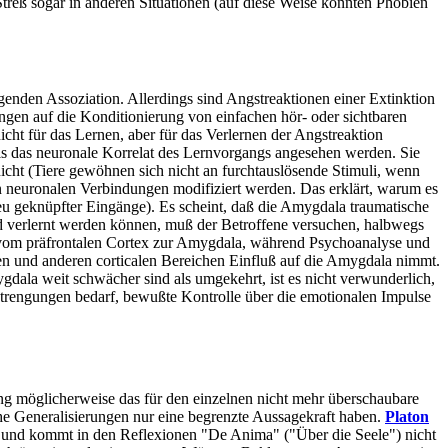
Streß sogar in anderen Situationen (auf diese Weise könnten Phobien
ugenden Assoziation. Allerdings sind Angstreaktionen einer Extinktion
ungen auf die Konditionierung von einfachen hör- oder sichtbaren
icht für das Lernen, aber für das Verlernen der Angstreaktion
 als das neuronale Korrelat des Lernvorgangs angesehen werden. Sie
nicht (Tiere gewöhnen sich nicht an furchtauslösende Stimuli, wenn
en neuronalen Verbindungen modifiziert werden. Das erklärt, warum es
u geknüpfter Eingänge). Es scheint, daß die Amygdala traumatische
und verlernt werden können, muß der Betroffene versuchen, halbwegs
ung vom präfrontalen Cortex zur Amygdala, während Psychoanalyse und
en und anderen corticalen Bereichen Einfluß auf die Amygdala nimmt.
gdala weit schwächer sind als umgekehrt, ist es nicht verwunderlich,
strengungen bedarf, bewußte Kontrolle über die emotionalen Impulse
ng möglicherweise das für den einzelnen nicht mehr überschaubare
che Generalisierungen nur eine begrenzte Aussagekraft haben.
Platon
lt und kommt in den Reflexionen "De Anima" ("Über die Seele") nicht