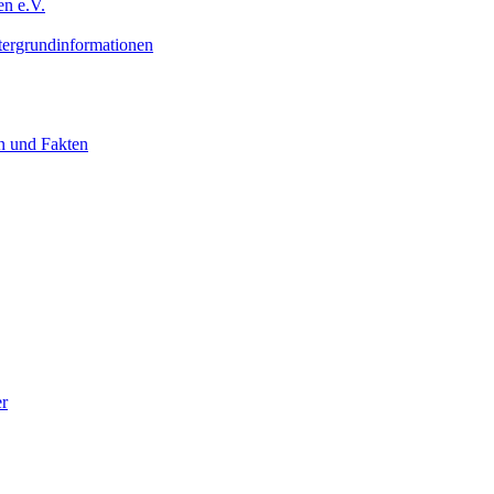
n e.V.
ergrundinformationen
n und Fakten
er