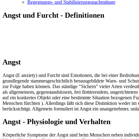
Begegnungs- und Stabilisierungsnachmittage
Angst und Furcht - Definitionen
Angst
Angst (E anxiety) und Furcht sind Emotionen, die bei einer Bedrohung 
grundlegende stammesgeschichtlich herausgebildete Warn- und Schutz
zur Folge haben können. Das ständige "Sichern" vieler Arten verdeu
als allgemeinem, gegenstandslosem, frei flottierendem, ungerichtetem
auf ein konkretes Objekt oder eine bestimmte Situation bezogenen Fur
Menschen fürchten ). Allerdings läßt sich diese Distinktion weder i
berücksichtigt. Allgemein formuliert ist Angst ein unangenehmer, unl
Angst - Physiologie und Verhalten
Körperliche Symptome der Angst sind beim Menschen neben individue