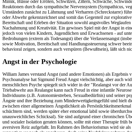
Mimik, Blässe oder Erröten, Schwitzen, Zittern, Schwäche, Schwind
Reaktionen durch das sympathische Nervensystem (Sympathicus, vegeta
Umständen zunächst zu Lähmung und Verharren (Schreckstarre) führen 
oder Abwehr gekennzeichnet und somit das Gegenteil zur explorativ
Bereitschaft und Erleben der Situation sowohl angstvolles Weglaufe
Nachahmung und Kreativität. Ein gewisses Spiel mit der Angst in ei
jedoch von vielen Kindern, Jugendlichen und Erwachsenen - auf unters
Bedrohungen (extrem als Todesangst) über die Verlassensangst (insbe
sowie Motivation, Bereitschaft und Handlungssteuerung schwer beeint
behavioral zeigen, sondern auch verspüren (Bewußtsein), läßt sich ni
Angst in der Psychologie
William James verstand Angst (und andere Emotionen) als Ergebnis v
Psychoanalyse hat Sigmund Freud Angst vielschichtig, aber auch wid
menschlichen Psyche spiegelt sich wider in der "Realangst vor der A
Triebabwehr aus Realangst kann nach Freud in eine infantile Neurose
Individuums (z.B. Autonomiestreben, Sexualbedürfnis) und seiner psych
Ängste und ihre Beziehung zum Minderwertigkeitsgefühl und hielt die
zwischen einer allgemeinen Ängstlichkeit als Persönlichkeitsmerkmal 
schüchtern sind, werden später eher emotional labil sowie überdurchs
unausweichliches Schicksal). Sie sind aufgrund einer chronischen Üb
und sozialer Isolation geraten können, sollte mit einer Therapie frü
aversiven Reiz aufgefaßt. Im Rahmen des Behaviorismus wird sie als e