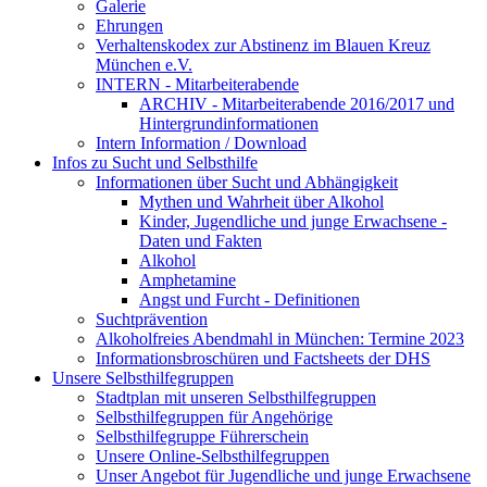
Galerie
Ehrungen
Verhaltenskodex zur Abstinenz im Blauen Kreuz
München e.V.
INTERN - Mitarbeiterabende
ARCHIV - Mitarbeiterabende 2016/2017 und
Hintergrundinformationen
Intern Information / Download
Infos zu Sucht und Selbsthilfe
Informationen über Sucht und Abhängigkeit
Mythen und Wahrheit über Alkohol
Kinder, Jugendliche und junge Erwachsene -
Daten und Fakten
Alkohol
Amphetamine
Angst und Furcht - Definitionen
Suchtprävention
Alkoholfreies Abendmahl in München: Termine 2023
Informationsbroschüren und Factsheets der DHS
Unsere Selbsthilfegruppen
Stadtplan mit unseren Selbsthilfegruppen
Selbsthilfegruppen für Angehörige
Selbsthilfegruppe Führerschein
Unsere Online-Selbsthilfegruppen
Unser Angebot für Jugendliche und junge Erwachsene