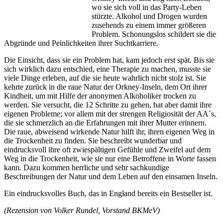
wo sie sich voll in das Party-Leben
stürzte. Alkohol und Drogen wurden
zusehends zu einem immer größeren
Problem. Schonungslos schildert sie die
Abgründe und Peinlichkeiten ihrer Suchtkarriere.
Die Einsicht, dass sie ein Problem hat, kam jedoch erst spät. Bis sie
sich wirklich dazu entschied, eine Therapie zu machen, musste sie
viele Dinge erleben, auf die sie heute wahrlich nicht stolz ist. Sie
kehrte zurück in die raue Natur der Orkney-Inseln, dem Ort ihrer
Kindheit, um mit Hilfe der anonymen Alkoholiker trocken zu
werden. Sie versucht, die 12 Schritte zu gehen, hat aber damit ihre
eigenen Probleme; vor allem mit der strengen Religiosität der AA´s,
die sie schmerzlich an die Erfahrungen mit ihrer Mutter erinnern.
Die raue, abweisend wirkende Natur hilft ihr, ihren eigenen Weg in
die Trockenheit zu finden. Sie beschreibt wunderbar und
eindrucksvoll ihre oft zwiespältigen Gefühle und Zweifel auf dem
Weg in die Trockenheit, wie sie nur eine Betroffene in Worte fassen
kann. Dazu kommen herrliche und sehr sachkundige
Beschreibungen der Natur und dem Leben auf den einsamen Inseln.
Ein eindrucksvolles Buch, das in England bereits ein Bestseller ist.
(Rezension von Volker Rundel, Vorstand BKMeV)